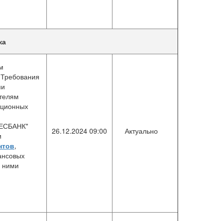
ка
м
Требования
ми
ателям
ационных
РЕСБАНК"
26.12.2024 09:00
Актуально
и
нтов
,
ансовых
с ними