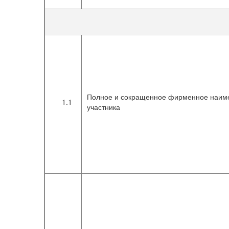
рынка ценных бум
(Указание Банка России № 649
Полное и сокращенное фирменное наим
1.1
участника