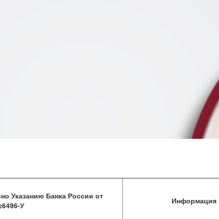
мации
но Указанию Банка России от
м участником
Информация
№6496-У