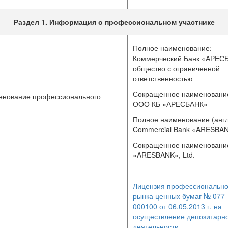
аг
Раздел 1. Информация о профессиональном участнике
6-У)
Полное наименование:
Коммерческий Банк «АРЕС
общество с ограниченной
ответственностью
Сокращенное наименовани
енование профессионального
ООО КБ «АРЕСБАНК»
Полное наименование (англ
Commercial Bank «ARESBANK
Сокращенное наименование 
«ARESBANK», Ltd.
Лицензия профессионально
рынка ценных бумаг № 077-
000100 от 06.05.2013 г. на
осуществление депозитарн
деятельности.