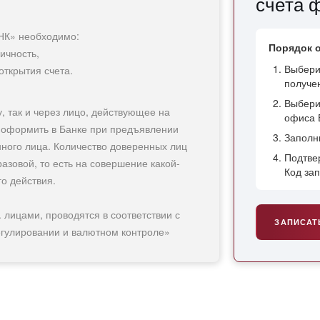
счёта 
НК» необходимо:
ОО КБ «АРЕСБАНК» предлагает открытие и
Порядок 
ичность,
едующих валютах: российский рубль,
Выбери
открытия счета.
ерлингов Соединенного Королевства,
получен
Выбери
, так и через лицо, действующее на
офиса 
 оформить в Банке при предъявлении
Заполн
ного лица. Количество доверенных лиц
Подтве
азовой, то есть на совершение какой-
Код за
о действия.
лицами, проводятся в соответствии с
ЗАПИСАТ
гулировании и валютном контроле»