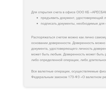
Для открытия счета в офисе ООО КБ «АРЕСБА
Для частных лиц (резидентов и не резидентов) О
предъявить документ, удостоверяющий л
обслуживание текущих счетов физических лиц в сл
подписать документы, необходимые для 
доллар США, Евро, Швейцарские франки, Фунты ст
Китайские юани и иные валюты
Распоряжаться счетом можно как лично самому
основании доверенности. Доверенность можно
документа, удостоверяющего личность доверен
может быть любым. Доверенность может быть р
либо определенной операции, либо длительног
Все валютные операции, осуществляемые физ. 
Федеральным законом 173-ФЗ «О валютном ре