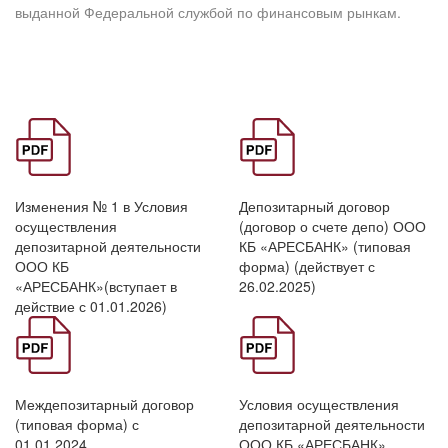
выданной Федеральной службой по финансовым рынкам.
Формат
Формат
Изменения № 1 в Условия
Депозитарный договор
PDF.
PDF.
осуществления
(договор о счете депо) ООО
депозитарной деятельности
КБ «АРЕСБАНК» (типовая
ООО КБ
форма) (действует с
«АРЕСБАНК»(вступает в
26.02.2025)
действие с 01.01.2026)
Формат
Формат
Междепозитарный договор
Условия осуществления
PDF.
PDF.
(типовая форма) с
депозитарной деятельности
01.01.2024
ООО КБ «АРЕСБАНК»