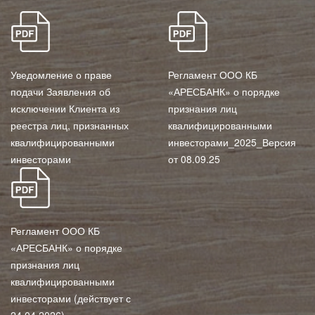
Формат
Формат
Уведомление о праве
Регламент ООО КБ
PDF.
PDF.
подачи Заявления об
«АРЕСБАНК» о порядке
исключении Клиента из
признания лиц
реестра лиц, признанных
квалифицированными
квалифицированными
инвесторами_2025_Версия
инвесторами
от 08.09.25
Формат
Регламент ООО КБ
PDF.
«АРЕСБАНК» о порядке
признания лиц
квалифицированными
инвесторами (действует с