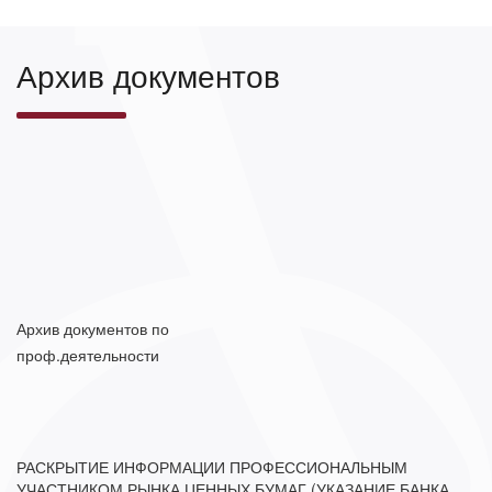
Архив документов
Формат
Архив документов по
7Z.
проф.деятельности
РАСКРЫТИЕ ИНФОРМАЦИИ ПРОФЕССИОНАЛЬНЫМ
УЧАСТНИКОМ РЫНКА ЦЕННЫХ БУМАГ (УКАЗАНИЕ БАНКА