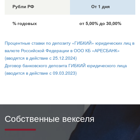
Рубли РФ
От 1 дня
% годовых
от 5,00% до 30,00%
Процентные ставки по депозиту «ГИБКИЙ» юридических лиц в
валюте Российской Федерации в ООО КБ «АРЕСБАНК»
(вводятся в действие с 25.12.2024)
Договор банковского депозита ГИБКИЙ юридического лица
(вводится в действие с 09.03.2023)
Собственные векселя