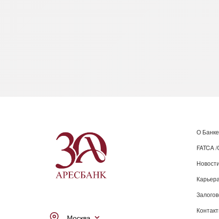
О Банке
FATCA 
Новост
Карьера
Залого
Контак
Москва