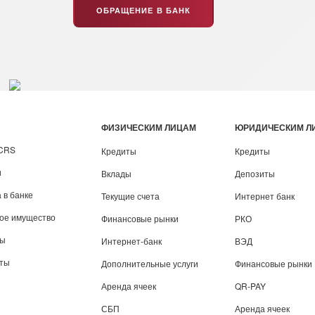
ОБРАЩЕНИЕ В БАНК
ФИЗИЧЕСКИМ ЛИЦАМ
ЮРИДИЧЕСКИМ Л
/CRS
Кредиты
Кредиты
и
Вклады
Депозиты
 в банке
Текущие счета
Интернет банк
вое имущество
Финансовые рынки
РКО
ты
Интернет-банк
ВЭД
иты
Дополнительные услуги
Финансовые рынки
Аренда ячеек
QR-PAY
СБП
Аренда ячеек