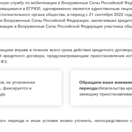
оенную службу по мобилизации в Вооруженные Силы Российской Фе
держащимися в ЕГРЮЛ, одновременно является единственным лицо
олнительного органа общества, в период с 21 сентября 2022 год
 в Вооруженные Силы Российской Федерации, заключивших кредит
лизации в Вооруженные Силы Российской Федерации участника общ
щики вправе в течение всего срока действия кредитного договора,
й кредитного договора, предусматривающим приостановление исп
-ФЗ.
в, не уплаченная
Обращаем ваше внимание
, фиксируется и
периода
обязательства кр
да.
заемщику приостанавливаю
ого периода и иные условия можно уточнить, непосредственно