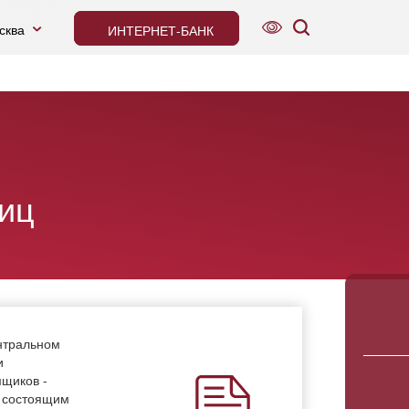
сква
ИНТЕРНЕТ-БАНК
Гарантии
QR-PAY
Аренда ячеек
иц
нтральном
и
мщиков -
, состоящим