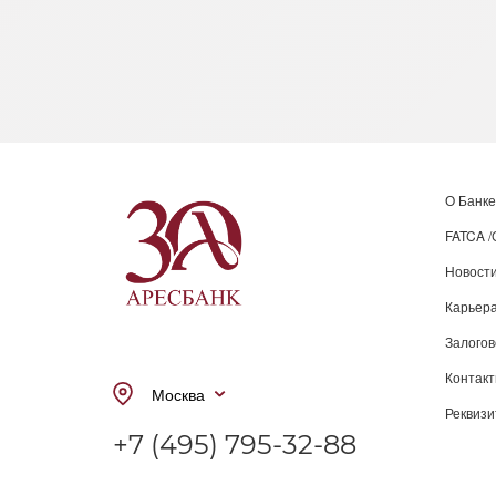
О Банке
FATCA 
Новост
Карьера
Залого
Контак
Москва
Реквиз
+7 (495) 795-32-88